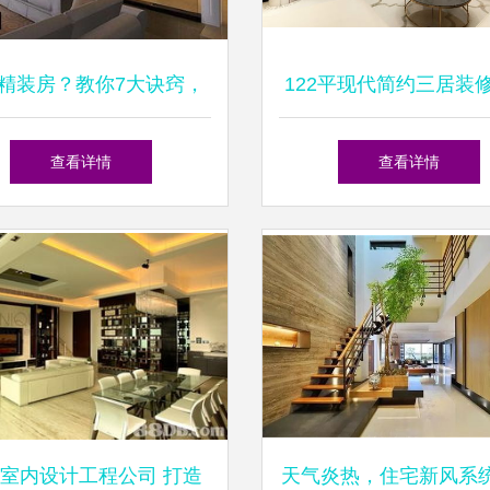
精装房？教你7大诀窍，
122平现代简约三居装
意4大问题不怕被忽悠
案例 平衡美学与实用
查看详情
查看详情
活空间
室内设计工程公司 打造
天气炎热，住宅新风系