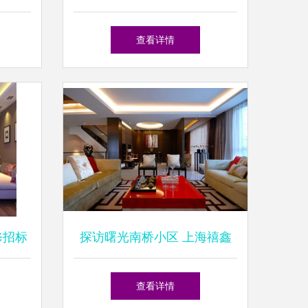
的设计哲思——赋能生活之
查看详情
美，只发精品文章
修招标
探访曙光南桥小区 上海禧鑫
完美路
装饰的住宅精工之美
查看详情