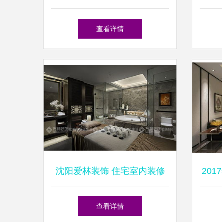
节精粹
查看详情
沈阳爱林装饰 住宅室内装修
20
工期详解
种
查看详情