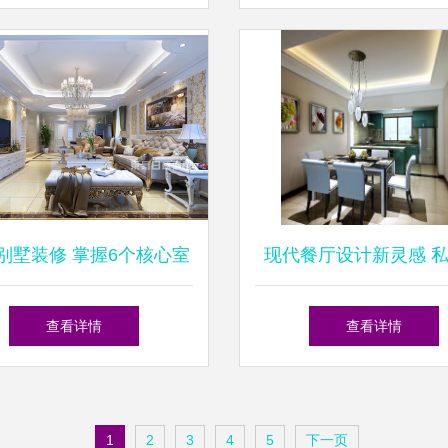
共几百张！打造梦想住宅
径
装饰装修指南
别墅装修 掌握6个核心室
现代餐厅设计新灵感 
内设计色彩搭配技巧
宅吊顶与照片墙装修效
查看详情
查看详情
锦
1
2
3
4
5
下一页